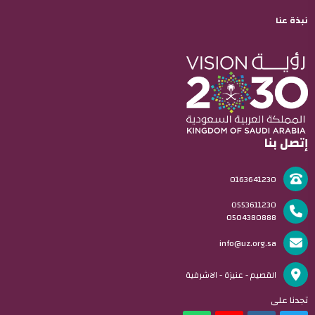
نبذة عنا
إتصل بنا
0163641230
0553611230
0504380888
info@uz.org.sa
القصيم - عنيزة - الاشرفية
تجدنا على