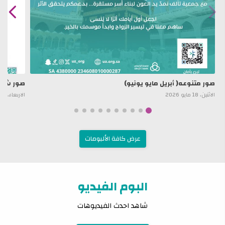
صور متنوعه( أبريل مايو يونيو)
صور شهر 
الاثنين، 18 مايو 2026
الاربعاء، 02 يوليو 2025
عرض كافة الألبومات
البوم الفيديو
شاهد احدث الفيديوهات