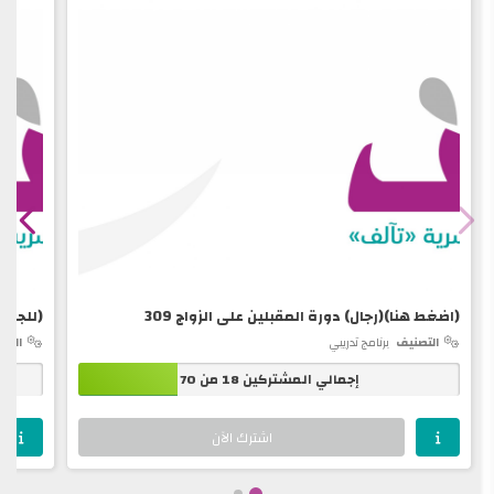
(اضغط هنا)(رجال) دورة المقبلين على الزواج 309
(للجنسي
التصنيف
برنامج تدريبي
التص
إجمالي المشتركين 18 من 70
اشترك الآن